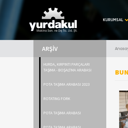
KURUMSAL
ARŞİV
Anasa
HURDA, KIRPINTI PARÇALARI
TAŞIMA - BOŞALTMA ARABASI
BU
POTA TAŞIMA ARABASI 2023
ROTATING FORK
POTA TAŞIMA ARABASI
POTA TAŞIMA ARABASI