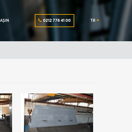
LAŞIN
0212 776 41 00
TR