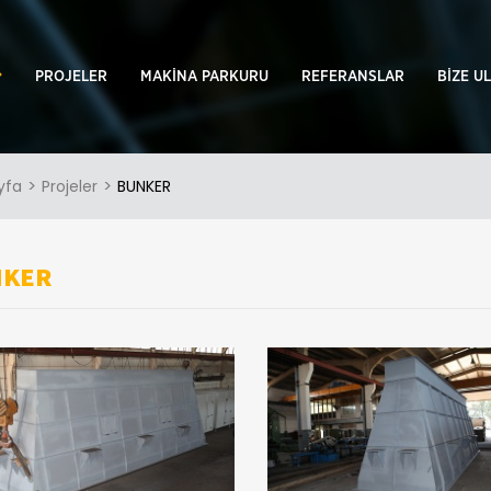
PROJELER
MAKİNA PARKURU
REFERANSLAR
BİZE U
yfa
Projeler
BUNKER
NKER