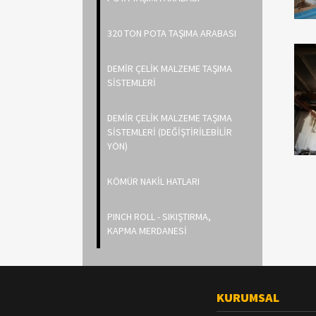
320 TON POTA TAŞIMA ARABASI
DEMİR ÇELİK MALZEME TAŞIMA
SİSTEMLERİ
DEMİR ÇELİK MALZEME TAŞIMA
SİSTEMLERİ (DEĞİŞTİRİLEBİLİR
YÖN)
KÖMÜR NAKİL HATLARI
PINCH ROLL - SIKIŞTIRMA,
KAPMA MERDANESİ
KURUMSAL