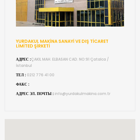
YURDAKUL MAKİNA SANAYİ VE DIŞ TİCARET
LİMİTED ŞİRKETİ
АДРЕС :
ÇAKIL MAH. ELBASAN CAD. NO:91 Çatalca /
İstanbul
ТЕЛ :
0212 776 41 00
ФАКС :
АДРЕС ЭЛ. ПОЧТЫ :
info@yurdakulmakina.com.tr